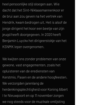
heel persoonlijke stijl sloegen aan. Wie
dacht dat het Sint-Niklaasmannenkoor er
de brui aan zou geven na het vertrek van
Hendrik, kwam bedrogen uit. Het is alsof de
jonge dirigent het koor een beetje van zijn
jeugd heeft doorgegeven. In 2020 heeft
Benjamin Luyckx het dirigeerstokje van het
KSNMK Ieper overgenomen.
We kwijten ons zonder problemen van onze
gewone, vast engagementen, zoals het
opluisteren van de erediensten van
Kerstmis, Pasen en de andere hoogfeesten.
We verzorgden jarenlang de
herdenkingsplechtigheid voor Koning Albert
I te Nieuwpoort en op 11 november zorgen
we nog steeds voor de muzikale omlijsting