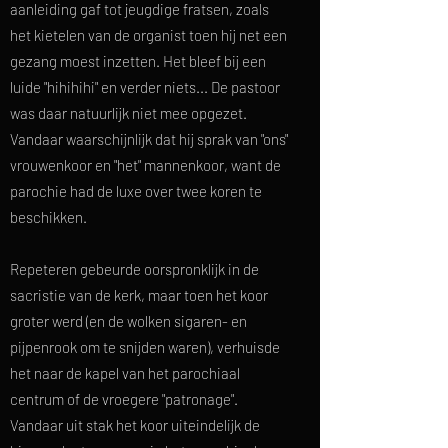
aanleiding gaf tot jeugdige fratsen, zoals
het kietelen van de organist toen hij net een
gezang moest inzetten. Het bleef bij een
luide "hihihihi" en verder niets... De pastoor
was daar natuurlijk niet mee opgezet.
Vandaar waarschijnlijk dat hij sprak van "ons"
vrouwenkoor en "het" mannenkoor, want de
parochie had de luxe over twee koren te
beschikken.
Repeteren gebeurde oorspronklijk in de
sacristie van de kerk, maar toen het koor
groter werd (en de wolken sigaren- en
pijpenrook om te snijden waren), verhuisde
het naar de kapel van het parochiaal
centrum of de vroegere "patronage".
Vandaar uit stak het koor uiteindelijk de