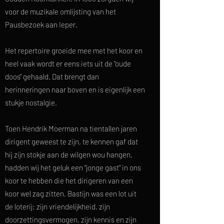
voor de muzikale omlijsting van het
Pausbezoek aan Ieper.
Het repertoire groeide mee met het koor en
heel vaak wordt er eens iets uit de "oude
doos" gehaald. Dat brengt dan
herinneringen naar boven en is eigenlijk een
stukje nostalgie.
Toen Hendrik Moerman na tientallen jaren
dirigent geweest te zijn, te kennen gaf dat
hij zijn stokje aan de wilgen wou hangen,
hadden wij het geluk een "jonge gast" in ons
koor te hebben die het dirigeren van een
koor wel zag zitten. Bastijn was een lot uit
de loterij: zijn vriendelijkheid, zijn
doorzettingsvermogen, zijn kennis en zijn