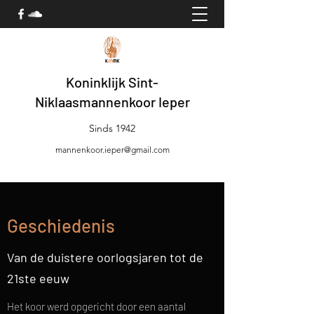
Koninklijk Sint-
Niklaasmannenkoor Ieper
Sinds 1942
mannenkoor.ieper@gmail.com
Geschiedenis
Van de duistere oorlogsjaren tot de
21ste eeuw
Het koor werd opgericht door een aantal