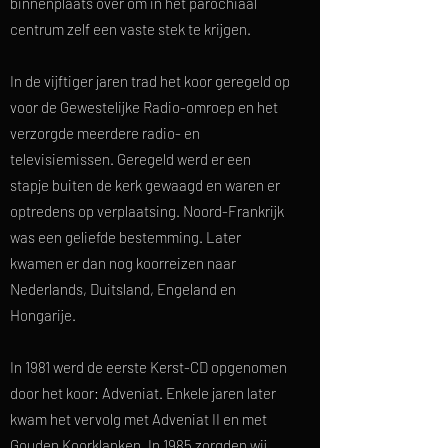
binnenplaats over om in het parochiaal
centrum zelf een vaste stek te krijgen.
In de vijftiger jaren trad het koor geregeld op
voor de Gewestelijke Radio-omroep en het
verzorgde meerdere radio- en
televisiemissen. Geregeld werd er een
stapje buiten de kerk gewaagd en waren er
optredens op verplaatsing. Noord-Frankrijk
was een geliefde bestemming. Later
kwamen er dan nog koorreizen naar
Nederlands, Duitsland, Engeland en
Hongarije.
In 1981 werd de eerste Kerst-CD opgenomen
door het koor: Adveniat. Enkele jaren later
kwam het vervolg met Adveniat II en met
Gouden Koorklanken. In 1985 zorgden wij