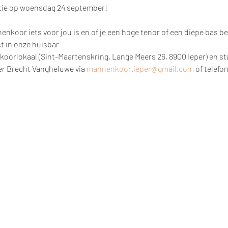
tie op woensdag 24 september!
nkoor iets voor jou is en of je een hoge tenor of een diepe bas be
t in onze huisbar
 koorlokaal (Sint-Maartenskring, Lange Meers 26, 8900 Ieper) en st
er Brecht Vangheluwe via 
mannenkoor.ieper@gmail.com
 of telefo