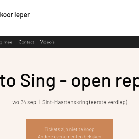
koor Ieper
ng mee
Contact
Video's
 to Sing - open rep
wo 24 sep
  |  
Sint-Maartenskring (eerste verdiep)
Tickets zijn niet te koop
Andere evenementen bekijken